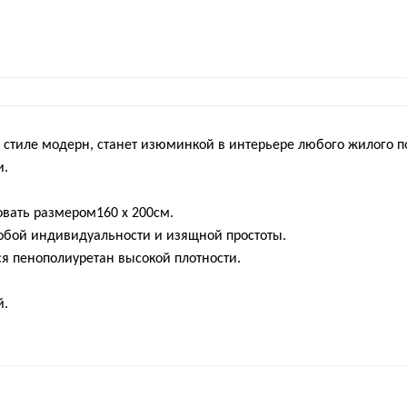
 стиле модерн, станет изюминкой в интерьере любого жилого
и.
овать размером160 х 200см.
обой индивидуальности и изящной простоты.
ся пенополиуретан высокой плотности.
й.