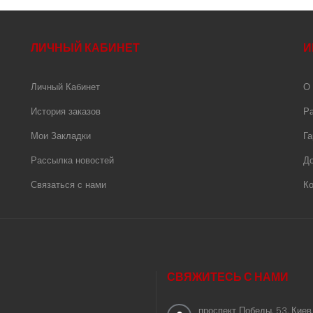
ЛИЧНЫЙ КАБИНЕТ
И
Личный Кабинет
О 
История заказов
Ра
Мои Закладки
Га
Рассылка новостей
До
Связаться с нами
Ко
СВЯЖИТЕСЬ С НАМИ
проспект Победы, 53, Киев