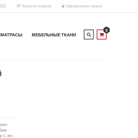
 (0)
Корзина покупок
Оформление заказа
0
МАТРАСЫ
МЕБЕЛЬНЫЕ ТКАНИ
й
анет
 Вам
С лег...